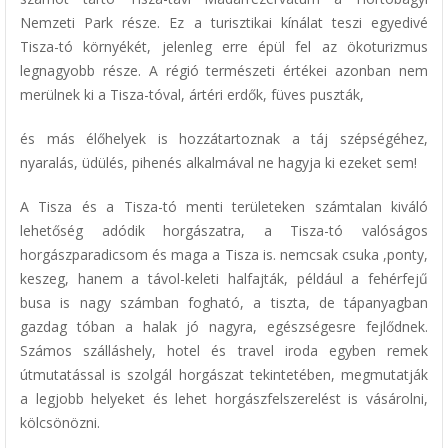
Nemzeti Park része. Ez a turisztikai kínálat teszi egyedivé
Tisza-tó környékét, jelenleg erre épül fel az ökoturizmus
legnagyobb része. A régió természeti értékei azonban nem
merülnek ki a Tisza-tóval, ártéri erdők, füves puszták,
és más élőhelyek is hozzátartoznak a táj szépségéhez,
nyaralás, üdülés, pihenés alkalmával ne hagyja ki ezeket sem!
A Tisza és a Tisza-tó menti területeken számtalan kiváló
lehetőség adódik horgászatra, a Tisza-tó valóságos
horgászparadicsom és maga a Tisza is. nemcsak csuka ,ponty,
keszeg, hanem a távol-keleti halfajták, például a fehérfejű
busa is nagy számban fogható, a tiszta, de tápanyagban
gazdag tóban a halak jó nagyra, egészségesre fejlődnek.
Számos szálláshely, hotel és travel iroda egyben remek
útmutatással is szolgál horgászat tekintetében, megmutatják
a legjobb helyeket és lehet horgászfelszerelést is vásárolni,
kölcsönözni.