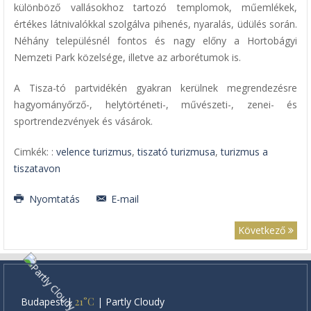
különböző vallásokhoz tartozó templomok, műemlékek,
értékes látnivalókkal szolgálva pihenés, nyaralás, üdülés során.
Néhány településnél fontos és nagy előny a Hortobágyi
Nemzeti Park közelsége, illetve az arborétumok is.
A Tisza-tó partvidékén gyakran kerülnek megrendezésre
hagyományőrző-, helytörténeti-, művészeti-, zenei- és
sportrendezvények és vásárok.
Cimkék: :
velence turizmus
,
tiszató turizmusa
,
turizmus a
tiszatavon
Nyomtatás
E-mail
Következő
Budapest
|
21°C
|
Partly Cloudy