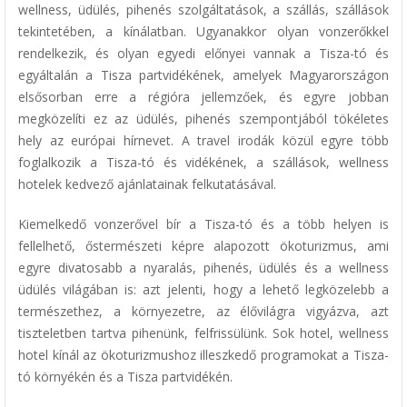
wellness, üdülés, pihenés szolgáltatások, a szállás, szállások
tekintetében, a kínálatban. Ugyanakkor olyan vonzerőkkel
rendelkezik, és olyan egyedi előnyei vannak a Tisza-tó és
egyáltalán a Tisza partvidékének, amelyek Magyarországon
elsősorban erre a régióra jellemzőek, és egyre jobban
megközelíti ez az üdülés, pihenés szempontjából tökéletes
hely az európai hírnevet. A travel irodák közül egyre több
foglalkozik a Tisza-tó és vidékének, a szállások, wellness
hotelek kedvező ajánlatainak felkutatásával.
Kiemelkedő vonzerővel bír a Tisza-tó és a több helyen is
fellelhető, őstermészeti képre alapozott ökoturizmus, ami
egyre divatosabb a nyaralás, pihenés, üdülés és a wellness
üdülés világában is: azt jelenti, hogy a lehető legközelebb a
természethez, a környezetre, az élővilágra vigyázva, azt
tiszteletben tartva pihenünk, felfrissülünk. Sok hotel, wellness
hotel kínál az ökoturizmushoz illeszkedő programokat a Tisza-
tó környékén és a Tisza partvidékén.