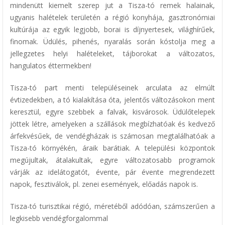
mindenütt kiemelt szerep jut a Tisza-tó remek halainak,
ugyanis halételek területén a régió konyhája, gasztronómiai
kultúrája az egyik legjobb, borai is díjnyertesek, világhírűek,
finomak. Üdülés, pihenés, nyaralás során kóstolja meg a
jellegzetes helyi halételeket, tájborokat a változatos,
hangulatos éttermekben!
Tisza-tó part menti településeinek arculata az elmúlt
évtizedekben, a tó kialakítása óta, jelentős változásokon ment
keresztül, egyre szebbek a falvak, kisvárosok. Üdülőtelepek
jöttek létre, amelyeken a szállások megbízhatóak és kedvező
árfekvésűek, de vendégházak is számosan megtalálhatóak a
Tisza-tó környékén, áraik barátiak. A települési központok
megújultak, átalakultak, egyre változatosabb programok
várják az idelátogatót, évente, pár évente megrendezett
napok, fesztiválok, pl. zenei események, előadás napok is.
Tisza-tó turisztikai régió, méretéből adódóan, számszerűen a
legkisebb vendégforgalommal