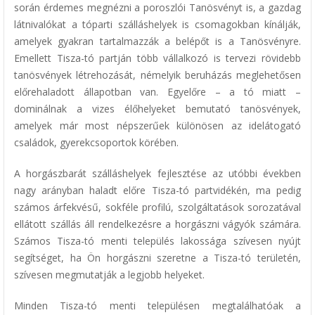
során érdemes megnézni a poroszlói Tanösvényt is, a gazdag
látnivalókat a tóparti szálláshelyek is csomagokban kínálják,
amelyek gyakran tartalmazzák a belépőt is a Tanösvényre.
Emellett Tisza-tó partján több vállalkozó is tervezi rövidebb
tanösvények létrehozását, némelyik beruházás meglehetősen
előrehaladott állapotban van. Egyelőre – a tó miatt –
dominálnak a vizes élőhelyeket bemutató tanösvények,
amelyek már most népszerűek különösen az idelátogató
családok, gyerekcsoportok körében.
A horgászbarát szálláshelyek fejlesztése az utóbbi években
nagy arányban haladt előre Tisza-tó partvidékén, ma pedig
számos árfekvésű, sokféle profilú, szolgáltatások sorozatával
ellátott szállás áll rendelkezésre a horgászni vágyók számára.
Számos Tisza-tó menti település lakossága szívesen nyújt
segítséget, ha Ön horgászni szeretne a Tisza-tó területén,
szívesen megmutatják a legjobb helyeket.
Minden Tisza-tó menti településen megtalálhatóak a