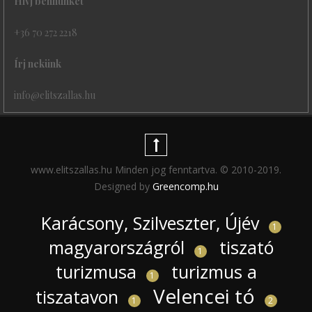
Hívj bennünket
+36 70 272 2218
Írj nekünk
info@elitszallas.hu
www.elitszallas.hu Minden jog fenntartva. © 2010-2019.
Designed by
Greencomp.hu
Karácsony, Szilveszter, Újév
1
magyarországról
tiszató
1
turizmusa
turizmus a
1
Velencei tó
tiszatavon
1
2