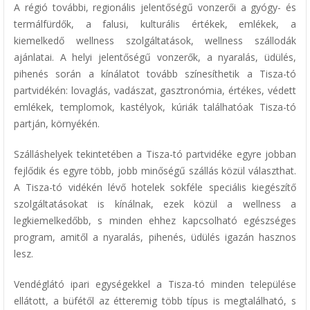
A régió további, regionális jelentőségű vonzerői a gyógy- és
termálfürdők, a falusi, kulturális értékek, emlékek, a
kiemelkedő wellness szolgáltatások, wellness szállodák
ajánlatai. A helyi jelentőségű vonzerők, a nyaralás, üdülés,
pihenés során a kínálatot tovább színesíthetik a Tisza-tó
partvidékén: lovaglás, vadászat, gasztronómia, értékes, védett
emlékek, templomok, kastélyok, kúriák találhatóak Tisza-tó
partján, környékén.
Szálláshelyek tekintetében a Tisza-tó partvidéke egyre jobban
fejlődik és egyre több, jobb minőségű szállás közül választhat.
A Tisza-tó vidékén lévő hotelek sokféle speciális kiegészítő
szolgáltatásokat is kínálnak, ezek közül a wellness a
legkiemelkedőbb, s minden ehhez kapcsolható egészséges
program, amitől a nyaralás, pihenés, üdülés igazán hasznos
lesz.
Vendéglátó ipari egységekkel a Tisza-tó minden települése
ellátott, a büfétől az étteremig több típus is megtalálható, s