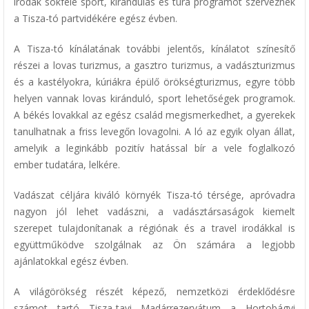
irodák sokféle sport, kirándulás és túra programot szerveznek
a Tisza-tó partvidékére egész évben.
A Tisza-tó kínálatának további jelentős, kínálatot színesítő
részei a lovas turizmus, a gasztro turizmus, a vadászturizmus
és a kastélyokra, kúriákra épülő örökségturizmus, egyre több
helyen vannak lovas kiránduló, sport lehetőségek programok.
A békés lovakkal az egész család megismerkedhet, a gyerekek
tanulhatnak a friss levegőn lovagolni. A ló az egyik olyan állat,
amelyik a leginkább pozitív hatással bír a vele foglalkozó
ember tudatára, lelkére.
Vadászat céljára kiváló környék Tisza-tó térsége, apróvadra
nagyon jól lehet vadászni, a vadásztársaságok kiemelt
szerepet tulajdonítanak a régiónak és a travel irodákkal is
együttműködve szolgálnak az Ön számára a legjobb
ajánlatokkal egész évben.
A világörökség részét képező, nemzetközi érdeklődésre
számot tartó Tisza-tavi Madárrezervátum a Hortobágyi