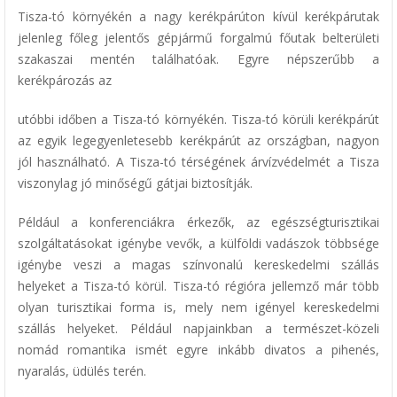
Tisza-tó környékén a nagy kerékpárúton kívül kerékpárutak
jelenleg főleg jelentős gépjármű forgalmú főutak belterületi
szakaszai mentén találhatóak. Egyre népszerűbb a
kerékpározás az
utóbbi időben a Tisza-tó környékén. Tisza-tó körüli kerékpárút
az egyik legegyenletesebb kerékpárút az országban, nagyon
jól használható. A Tisza-tó térségének árvízvédelmét a Tisza
viszonylag jó minőségű gátjai biztosítják.
Például a konferenciákra érkezők, az egészségturisztikai
szolgáltatásokat igénybe vevők, a külföldi vadászok többsége
igénybe veszi a magas színvonalú kereskedelmi szállás
helyeket a Tisza-tó körül. Tisza-tó régióra jellemző már több
olyan turisztikai forma is, mely nem igényel kereskedelmi
szállás helyeket. Például napjainkban a természet-közeli
nomád romantika ismét egyre inkább divatos a pihenés,
nyaralás, üdülés terén.