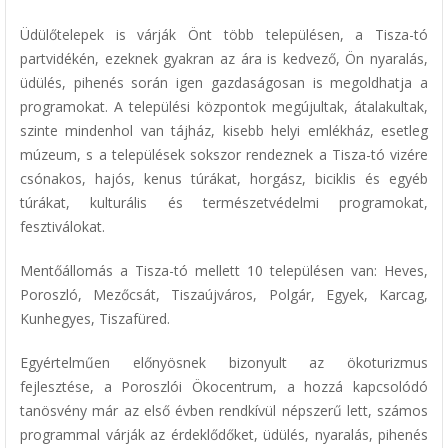
Üdülőtelepek is várják Önt több településen, a Tisza-tó
partvidékén, ezeknek gyakran az ára is kedvező, Ön nyaralás,
üdülés, pihenés során igen gazdaságosan is megoldhatja a
programokat. A települési központok megújultak, átalakultak,
szinte mindenhol van tájház, kisebb helyi emlékház, esetleg
múzeum, s a települések sokszor rendeznek a Tisza-tó vizére
csónakos, hajós, kenus túrákat, horgász, biciklis és egyéb
túrákat, kulturális és természetvédelmi programokat,
fesztiválokat.
Mentőállomás a Tisza-tó mellett 10 településen van: Heves,
Poroszló, Mezőcsát, Tiszaújváros, Polgár, Egyek, Karcag,
Kunhegyes, Tiszafüred.
Egyértelműen előnyösnek bizonyult az ökoturizmus
fejlesztése, a Poroszlói Ökocentrum, a hozzá kapcsolódó
tanösvény már az első évben rendkívül népszerű lett, számos
programmal várják az érdeklődőket, üdülés, nyaralás, pihenés