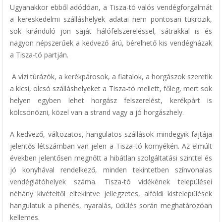
Ugyanakkor ebből adódóan, a Tisza-tó valós vendégforgalmát
a kereskedelmi szálláshelyek adatai nem pontosan tükrözik,
sok kiránduló jön saját hálófelszereléssel, sátrakkal is és
nagyon népszerűek a kedvező árú, bérelhető kis vendégházak
a Tisza-tó partján.
A vízi túrázók, a kerékpárosok, a fiatalok, a horgászok szeretik
a kicsi, olcsó szálláshelyeket a Tisza-tó mellett, főleg, mert sok
helyen egyben lehet horgász felszerelést, kerékpárt is
kölcsönözni, közel van a strand vagy a jó horgászhely.
A kedvező, változatos, hangulatos szállások mindegyik fajtája
jelentős létszámban van jelen a Tisza-tó környékén. Az elmúlt
években jelentősen megnőtt a hibátlan szolgáltatási szinttel és
jó konyhával rendelkező, minden tekintetben színvonalas
vendéglátóhelyek száma. Tisza-tó vidékének települései
néhány kivételtől eltekintve jellegzetes, alföldi kistelepülések
hangulatuk a pihenés, nyaralás, üdülés során meghatározóan
kellemes.