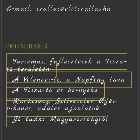
E-mail: szallas@elitszallas.hu
PARTNEREKNEK
Turizmus, fejlesztések a Tisza–
tó területén
A Velencei-tó, a Napfény tava
A Tisza–tó és környéke
Karácsony, Szilveszter, Újév:
pihenés, üdülés ajánlatok
Jó tudni Magyarországról