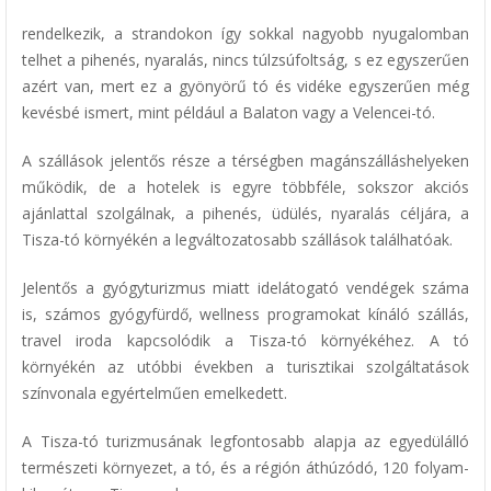
rendelkezik, a strandokon így sokkal nagyobb nyugalomban
telhet a pihenés, nyaralás, nincs túlzsúfoltság, s ez egyszerűen
azért van, mert ez a gyönyörű tó és vidéke egyszerűen még
kevésbé ismert, mint például a Balaton vagy a Velencei-tó.
A szállások jelentős része a térségben magánszálláshelyeken
működik, de a hotelek is egyre többféle, sokszor akciós
ajánlattal szolgálnak, a pihenés, üdülés, nyaralás céljára, a
Tisza-tó környékén a legváltozatosabb szállások találhatóak.
Jelentős a gyógyturizmus miatt idelátogató vendégek száma
is, számos gyógyfürdő, wellness programokat kínáló szállás,
travel iroda kapcsolódik a Tisza-tó környékéhez. A tó
környékén az utóbbi években a turisztikai szolgáltatások
színvonala egyértelműen emelkedett.
A Tisza-tó turizmusának legfontosabb alapja az egyedülálló
természeti környezet, a tó, és a régión áthúzódó, 120 folyam-