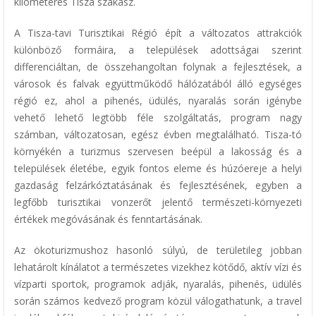
kilométeres Tisza szakasz.
A Tisza-tavi Turisztikai Régió épít a változatos attrakciók
különböző formáira, a települések adottságai szerint
differenciáltan, de összehangoltan folynak a fejlesztések, a
városok és falvak együttműködő hálózatából álló egységes
régió ez, ahol a pihenés, üdülés, nyaralás során igénybe
vehető lehető legtöbb féle szolgáltatás, program nagy
számban, változatosan, egész évben megtalálható. Tisza-tó
környékén a turizmus szervesen beépül a lakosság és a
települések életébe, egyik fontos eleme és húzóereje a helyi
gazdaság felzárkóztatásának és fejlesztésének, egyben a
legfőbb turisztikai vonzerőt jelentő természeti-környezeti
értékek megóvásának és fenntartásának.
Az ökoturizmushoz hasonló súlyú, de területileg jobban
lehatárolt kínálatot a természetes vizekhez kötődő, aktív vízi és
vízparti sportok, programok adják, nyaralás, pihenés, üdülés
során számos kedvező program közül válogathatunk, a travel