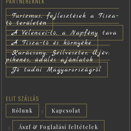
PARTNEREKNEK
Turizmus, fejlesztések a Tisza–
tó területén
A Velencei-tó, a Napfény tava
A Tisza–tó és környéke
Karácsony, Szilveszter, Újév:
pihenés, üdülés ajánlatok
Jó tudni Magyarországról
ELIT SZÁLLÁS
Rólunk
Kapcsolat
Ászf & Foglalási feltételek