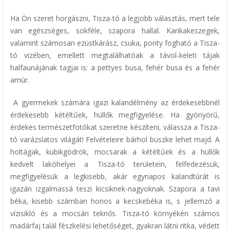
Ha Ön szeret horgászni, Tisza-tó a legjobb választás, mert tele
van egészséges, sokféle, szapora hallal. Karikakeszegek,
valamint számosan ezüstkárász, csuka, ponty fogható a Tisza-
tó vizében, emellett megtalálhatóak a távol-keleti tájak
halfaunájának tagjai is: a pettyes busa, fehér busa és a fehér
amúr.
A gyermekek számára igazi kalandélmény az érdekesebbnél
érdekesebb kétéltűek, hüllők megfigyelése. Ha gyönyörű,
érdekes természetfotókat szeretne készíteni, válassza a Tisza-
tó varázslatos világát! Felvételeire bárhol büszke lehet majd. A
holtágak, kubikgödrök, mocsarak a kétéltűek és a hüllők
kedvelt lakóhelyei a Tisza-tó területein, felfedezésük,
megfigyelésük a legkisebb, akár egynapos kalandtúrát is
igazán izgalmassá teszi kicsiknek-nagyoknak. Szapora a tavi
béka, kisebb számban honos a kecskebéka is, s jellemző a
vízisikló és a mocsári teknős. Tisza-tó környékén számos
madárfaj talál fészkelési lehetőséget, gyakran látni ritka, védett