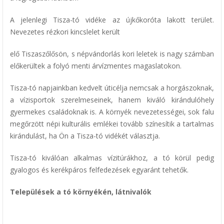
A jelenlegi Tisza-tó vidéke az újkőkoróta lakott terület.
Nevezetes rézkori kincslelet került
elő Tiszaszőlősön, s népvándorlás kori leletek is nagy számban
előkerültek a folyó menti árvízmentes magaslatokon.
Tisza-tó napjainkban kedvelt úticélja nemcsak a horgászoknak,
a vízisportok szerelmeseinek, hanem kiváló kirándulóhely
gyermekes családoknak is. A környék nevezetességei, sok falu
megőrzött népi kulturális emlékei tovább színesítik a tartalmas
kirándulást, ha Ön a Tisza-tó vidékét választja.
Tisza-tó kiválóan alkalmas vízitúrákhoz, a tó körül pedig
gyalogos és kerékpáros felfedezések egyaránt tehetők.
Települések a tó környékén, látnivalók