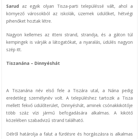
Sarud
az egyik olyan Tisza-parti településsé vált, ahol a
környező városokból az iskolák, üzemek üdülőket, hétvégi
pihenőket hoztak létre.
Nagyon kellemes az itteni strand, strandja, és a gáton túl
kempingek is várják a látogatókat, a nyaralás, üdülés nagyon
szép itt.
Tiszanána – Dinnyéshát
A Tiszanána név első fele a Tiszára utal, a Nána pedig
eredetileg személynév volt. A településhez tartozik a Tisza
mellett fekvő üdülőterület, Dinnyéshát, aminek csónakkikötője
több száz vízi jármű befogadására alkalmas. A kikötő
közelében szabadvizű strand található.
Délről határolja a falut a fürdésre és horgászásra is alkalmas