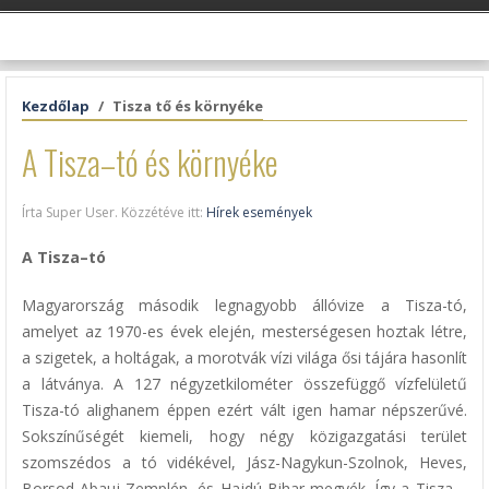
Kezdőlap
Tisza tő és környéke
A Tisza–tó és környéke
Írta Super User. Közzétéve itt:
Hírek események
A Tisza–tó
Magyarország második legnagyobb állóvize a Tisza-tó,
amelyet az 1970-es évek elején, mesterségesen hoztak létre,
a szigetek, a holtágak, a morotvák vízi világa ősi tájára hasonlít
a látványa. A 127 négyzetkilométer összefüggő vízfelületű
Tisza-tó alighanem éppen ezért vált igen hamar népszerűvé.
Sokszínűségét kiemeli, hogy négy közigazgatási terület
szomszédos a tó vidékével, Jász-Nagykun-Szolnok, Heves,
Borsod-Abauj-Zemplén, és Hajdú-Bihar megyék. Így a Tisza –