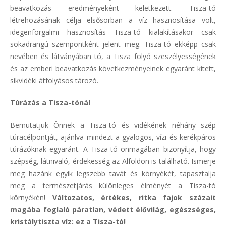
beavatkozás eredményeként keletkezett. Tisza-tó
létrehozásának célja elsősorban a víz hasznosítása volt,
idegenforgalmi hasznosítás Tisza-tó kialakításakor csak
sokadrangú szempontként jelent meg. Tisza-tó ekképp csak
nevében és látványában tó, a Tisza folyó szeszélyességének
és az emberi beavatkozás következményeinek egyaránt kitett,
síkvidéki átfolyásos tározó.
Túrázás a Tisza-tónál
Bemutatjuk Önnek a Tisza-tó és vidékének néhány szép
túracélpontját, ajánlva mindezt a gyalogos, vízi és kerékpáros
túrázóknak egyaránt. A Tisza-tó önmagában bizonyítja, hogy
szépség, látnivaló, érdekesség az Alföldön is található. Ismerje
meg hazánk egyik legszebb tavát és környékét, tapasztalja
meg a természetjárás különleges élményét a Tisza-tó
környékén!
Változatos, értékes, ritka fajok százait
magába foglaló páratlan, védett élővilág, egészséges,
kristálytiszta víz: ez a Tisza-tó!