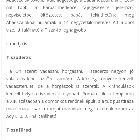
nál több, a Kárpát-medence tájegységeire jellemző,
népviseletbe öltöztetett babát tekinthetünk meg
Abádszalóknál hullámzik a 14 négyzetkilométeres Attila-öböl
vize. Itt található a Tisza-tó legnagyobb
strandja is.
Tiszaderzs
Ha Ön szeret vadászni, horgászni, Tiszaderzs nagyon jó
választás lehet az Ön számára. A község környéke kedvelt
vadászterület, de a horgászok is szeretik. A kirándulások
kedvelt helye a tiszaderzsi folyópart. Román stílusú temploma
a XIII. században a domonkos rendnek épült, s a tűz pusztítása
miatt mára csak a romjai maradtak meg, a templomrom az
Ady E. u. 3. –nál található.
Tiszafüred