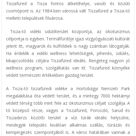
Tiszafüred a Tisza fontos átkelőhelye, vasúti és közúti
csomópont is. Az 1984-ben várossá vált Tiszafüred a Tisza-tó
melletti települések fővárosa.
Tisza-tó vidéki üdülőterület központja, az ökoturizmus
célpontja is egyben. Termálfürdője igazi vízgyógyászati kultúrát
jelent itt, magyarok és külföldiek is nagy számban látogatják.
Ha érdeklik a vidéki wellness lehetőségek, pihenés, üdülés,
kikapcsolódás céljára Tiszafüred ideális. Rengeteg nagyon jó
wellness program, szolgáltatás van itt. Tiszafüred környéke
védett természeti értékekben gazdag terület.
A Tisza-tó tiszafüredi vidéke a Hortobágyi Nemzeti Park
megalakítása óta védett terület, és a mintegy 7000 hektárnyi
védett térség több mint fele az ökoturizmus céljait szolgálja. A
tó középső része, vagyis a Tiszafüred, Poroszló, Sarud és
Tiszaderzs közötti terület a vízi túrák ideális helyszíne,
mindegyik település kiválóan alkalmas szállás, túrázás és
kempingezés szempontjából is. A város határában vannak a