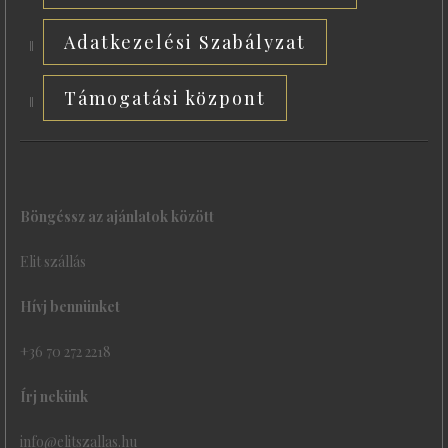
Adatkezelési Szabályzat
Támogatási központ
Böngéssz az ajánlatok között
Elit szállás
Hívj bennünket
+36 70 272 2218
Írj nekünk
info@elitszallas.hu