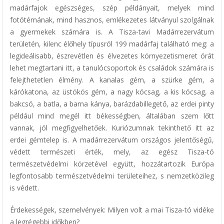
madárfajok egészséges, szép példányait, melyek mind
fotótémának, mind hasznos, emlékezetes látványul szolgálnak
a gyermekek számára is. A Tisza-tavi Madárrezervátum
területén, kilenc élőhely típusról 199 madárfaj található meg: a
legideálisabb, észrevétlen és élvezetes környezetismeret órát
lehet megtartani itt, a tanulócsoportok és családok számára is
felejthetetlen élmény. A kanalas gém, a szürke gém, a
kárókatona, az üstökös gém, a nagy kócsag, a kis kócsag, a
bakcsó, a batla, a barna kánya, barázdabillegető, az erdei pinty
például mind megél itt békességben, általában szem lőtt
vannak, jól megfigyelhetőek. Kuriózumnak tekinthető itt az
erdei gémtelep is. A madárrezervátum országos jelentőségű,
védett természeti érték, mely, az egész Tisza-tó
természetvédelmi körzetével együtt, hozzátartozik Európa
legfontosabb természetvédelmi területeihez, s nemzetközileg
is védett.
Érdekességek, szemelvények: Milyen volt a mai Tisza-tó vidéke
a legrégebbi időkben?