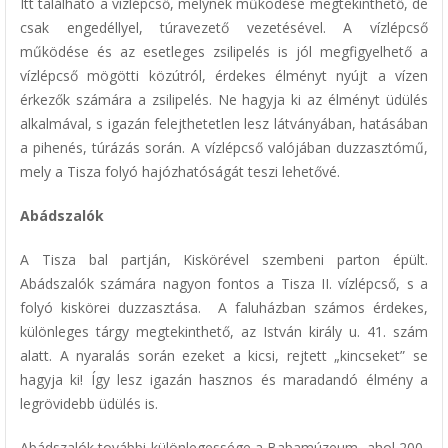
Itt található a vízlépcső, melynek működése megtekinthető, de
csak engedéllyel, túravezető vezetésével. A vízlépcső
működése és az esetleges zsilipelés is jól megfigyelhető a
vízlépcső mögötti közútról, érdekes élményt nyújt a vízen
érkezők számára a zsilipelés. Ne hagyja ki az élményt üdülés
alkalmával, s igazán felejthetetlen lesz látványában, hatásában
a pihenés, túrázás során. A vízlépcső valójában duzzasztómű,
mely a Tisza folyó hajózhatóságát teszi lehetővé.
Abádszalók
A Tisza bal partján, Kiskörével szembeni parton épült.
Abádszalók számára nagyon fontos a Tisza II. vízlépcső, s a
folyó kiskörei duzzasztása. A faluházban számos érdekes,
különleges tárgy megtekinthető, az István király u. 41. szám
alatt. A nyaralás során ezeket a kicsi, rejtett „kincseket” se
hagyja ki! Így lesz igazán hasznos és maradandó élmény a
legrövidebb üdülés is.
Abádszalók további különlegessége a Babamúzeum, ahol 200-