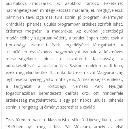
pusztakócsi mocsarak, az azokhoz tartozó Fekete-rét
nádrengetegében mintegy kétszáz madárfaj él, megfigyelésük
bármilyen távú izgalmas túra során jó program, akármilyen
kirándulás, pihenés, üdülés programban érdekes színfolt lehet,
érdemes megnézni a madarakat. Az európai jelentőségű
madár élőhely szigorúan védett, a terület éppen ezért csak a
Hortobágyi Nemzeti Park engedélyével látogatható. A
településen évszázados hagyományai vannak a kézműves
mesterségeknek, híres a tiszafüredi fazekasság, a
bútorkészítés és a kosárfonás is. Számos emlék maradt fenn,
ezek megtekinthetőek. Itt működött ezen kívül Magyarország
leghíresebb nyereggyártó műhelye is. A mesterségek emlékét,
a tárgyakat a Hortobágy Nemzeti Park Nyugati
fogadóházában berendezett kiállítás őrzi, ott mindenféle
érdekesség megtekinthető, s egy pár napos üdülés, pihenés
során is rengeteg új élményt szerezhet a család.
Tiszafüreden van a klasszicista stílusú Lipcsey-kúria, ahol
1949-ben nyílt meg a Kiss Pál Múzeum, amely az első