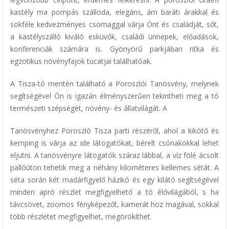
kastély ma pompás szálloda, elegáns, ám baráti árakkal és
sokféle kedvezményes csomaggal várja Önt és családját, sőt,
a kastélyszálló kiváló esküvők, családi ünnepek, előadások,
konferenciák számára is. Gyönyörű parkjában ritka és
egzotikus növényfajok tucatjai találhatóak.
A Tisza-tó mentén található a Poroszlói Tanösvény, melynek
segítségével Ön is igazán élményszerűen tekintheti meg a tó
természeti szépségét, növény- és állatvilágát. A
Tanösvényhez Poroszló Tisza parti részéről, ahol a kikötő és
kemping is várja az ide látogatókat, bérelt csónakokkal lehet
eljutni. A tanösvényre látogatók száraz lábbal, a víz fölé ácsolt
pallóúton tehetik meg a néhány kilométeres kellemes sétát. A
séta során két madárfigyelő házikó és egy kilátó segítségével
minden apró részlet megfigyelhető a tó élővilágából, s ha
távcsövet, zoomos fényképezőt, kamerát hoz magával, sokkal
több részletet megfigyelhet, megörökíthet.