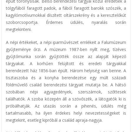
épült toronysisak. Belső berendezési tárgyai közül eredetiek a
tölgyfából faragott padok, a fából faragott barokk szószék, a
kagylómotívumokkal díszített oltárszekrény és a keresztelőkút
szoborcsoportja. Érdemes üdülés, nyaralás során
megtekinteni.
A népi értékeket, a népi iparművészet emlékeit a Falumúzeum
gyűjteménye őrzi. A múzeum 1987-ben nyílt meg, tízéves
gyűjtőmunka során gyűjtötték össze az alapját képező
tárgyakat. A korhűen felújított és eredeti tárgyakkal
berendezett ház 1856-ban épült. Három helyiség van benne. A
tisztaszoba és a konyha berendezése egy múlt századi
földművelő család berendezési tárgyait mutatja be. A hátsó
szobában népi agyagedények, szerszámok, szőttesek
találhatók. A szoba közepén áll a szövőszék, a látogatók ki is
próbálhatják. Az utazás során a pihenés, üdülés még
tartalmasabb, ha ilyen érdekes helyi nevezetességeket is
megtekint, esetleg kipróbál a család apraja-nagyja.