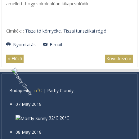
amellett, hogy sokoldalúan kikapcsolódik.
Cimkék: :
Tisza tó környéke
,
Tiszai turisztikai régió
Nyomtatás
E-mail
Előző
Következő
Budapest
|
21°C
|
Partly Cloudy
07 May 2018
32°C
20°C
08 May 2018