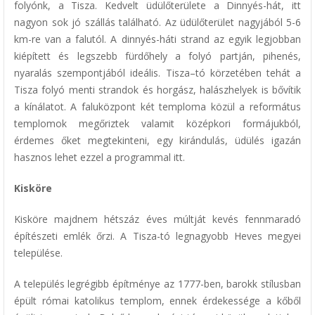
folyónk, a Tisza. Kedvelt üdülőterülete a Dinnyés-hát, itt
nagyon sok jó szállás található. Az üdülőterület nagyjából 5-6
km-re van a falutól. A dinnyés-háti strand az egyik legjobban
kiépített és legszebb fürdőhely a folyó partján, pihenés,
nyaralás szempontjából ideális. Tisza–tó körzetében tehát a
Tisza folyó menti strandok és horgász, halászhelyek is bővítik
a kínálatot. A faluközpont két temploma közül a református
templomok megőriztek valamit középkori formájukból,
érdemes őket megtekinteni, egy kirándulás, üdülés igazán
hasznos lehet ezzel a programmal itt.
Kisköre
Kisköre majdnem hétszáz éves múltját kevés fennmaradó
építészeti emlék őrzi. A Tisza-tó legnagyobb Heves megyei
települése.
A település legrégibb építménye az 1777-ben, barokk stílusban
épült római katolikus templom, ennek érdekessége a kőből