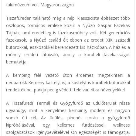
falumúzeum volt Magyarországon.
Tiszafüreden található még a népi klasszicista építészet több
oszlopos, tornácos emléke közül a Nyúzó Gáspár Fazekas
Tájház, ami eredetileg is fazekasműhely volt. Két generációs
fazekasok, a Nyúzó család élt ebben az eredeti XIX. századi
bútorokkal, eszközökkel berendezett kis házikóban. A ház és a
műhely eredeti látnivaló, amely a korabeli fazekasságot
bemutatja.
A kemping felé vezető úton érdemes megtekinteni a
neobarokk Kemény-kastélyt is, a kastélyt is korabeli bútorokkal
rendezték be, parkja pedig védett, tele van ritka növényekkel.
A Tiszafüredi Termál és Gyógyfürdő az üdülőterület része
ugyanúgy, mint a kényelmes kemping, modern és nagyon
vonzó úti cél. Az üdülés, pihenés során a gyógyfürdő
kipróbálásával, egy kellemes fürdőzéssel, wellness
szolgáltatások igénybevételével Ön egészségét is támogatja,