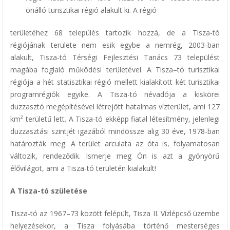
önálló turisztikai régió alakult ki. A régió
területéhez 68 település tartozik hozzá, de a Tisza-tó
régiójának területe nem esik egybe a nemrég, 2003-ban
alakult, Tisza-tó Térségi Fejlesztési Tanács 73 települést
magába foglaló működési területével. A Tisza–tó turisztikai
régiója a hét statisztikai régió mellett kialakított két turisztikai
programrégiók egyike. A Tisza-tó névadója a kiskörei
duzzasztó megépítésével létrejött hatalmas vízterület, ami 127
km² területű lett. A Tisza-tó ekképp fiatal létesítmény, jelenlegi
duzzasztási szintjét igazából mindössze alig 30 éve, 1978-ban
határozták meg. A terület arculata az óta is, folyamatosan
változik, rendeződik. Ismerje meg Ön is azt a gyönyörű
élővilágot, ami a Tisza-tó területén kialakult!
A Tisza-tó születése
Tisza-tó az 1967–73 között felépült, Tisza II. Vízlépcső üzembe
helyezésekor, a Tisza folyásába történő mesterséges