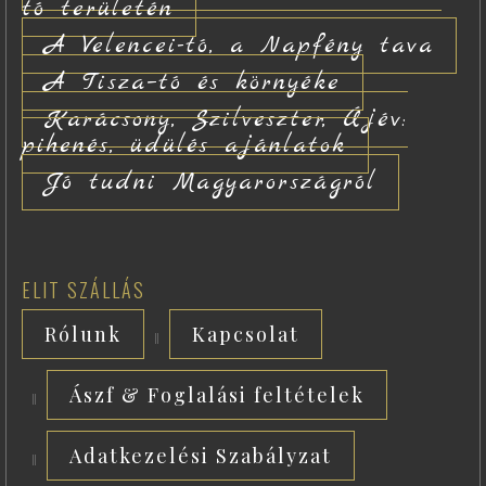
tó területén
A Velencei-tó, a Napfény tava
A Tisza–tó és környéke
Karácsony, Szilveszter, Újév:
pihenés, üdülés ajánlatok
Jó tudni Magyarországról
ELIT SZÁLLÁS
Rólunk
Kapcsolat
Ászf & Foglalási feltételek
Adatkezelési Szabályzat