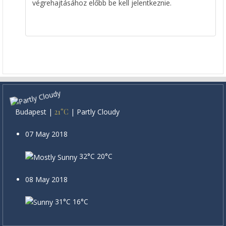
végrehajtásához előbb be kell jelentkeznie.
Budapest
|
21°C
|
Partly Cloudy
07 May 2018
32°C
20°C
08 May 2018
31°C
16°C