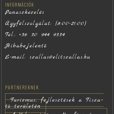
INFORMÁCIÓK
Panaszkezelés
Ügyfélszolgálat: (8:00-21:00)
Tel.: +36 30 944 9334
Hibabejelentő
E-mail: szallas@elitszallas.hu
Másolat küldése saját részre
(elhagyható)
PARTNEREKNEK
E-MAIL KÜLDÉSE
Turizmus, fejlesztések a Tisza–
tó területén