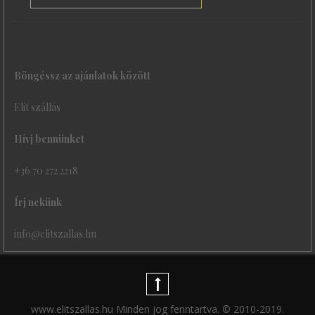
Böngéssz az ajánlatok között
Elit szállás
Hívj bennünket
+36 70 272 2218
Írj nekünk
info@elitszallas.hu
www.elitszallas.hu Minden jog fenntartva. © 2010-2019.