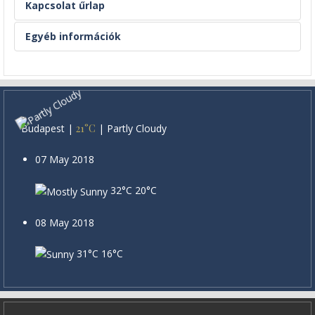
Kapcsolat űrlap
Egyéb információk
E-mail küldése
vagy
info@elitszallas.hu
*
A mező kitöltése kötelező
Nyitvataratás: A hét minden napján
Budapest
|
21°C
|
Partly Cloudy
Név
*
07 May 2018
32°C
20°C
E-mail
*
08 May 2018
Tárgy
*
31°C
16°C
Üzenet
*