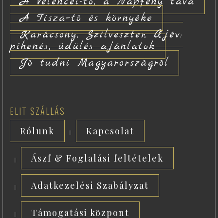
A Velencei-tó, a Napfény tava
A Tisza–tó és környéke
Karácsony, Szilveszter, Újév:
pihenés, üdülés ajánlatok
Jó tudni Magyarországról
ELIT SZÁLLÁS
Rólunk
Kapcsolat
Ászf & Foglalási feltételek
Adatkezelési Szabályzat
Támogatási központ