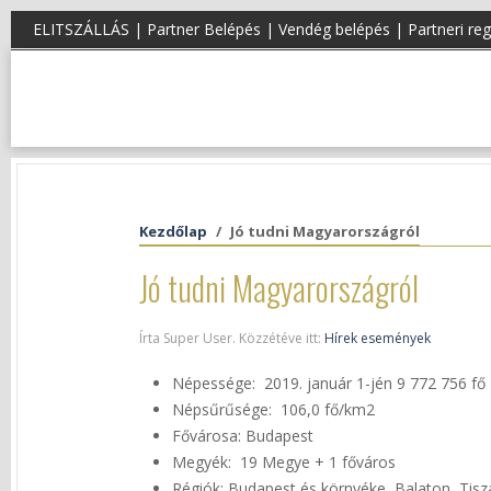
ELITSZÁLLÁS |
Partner Belépés
|
Vendég belépés
|
Partneri reg
Kezdőlap
Jó tudni Magyarországról
Jó tudni Magyarországról
Írta Super User. Közzétéve itt:
Hírek események
Népessége: 2019. január 1-jén 9 772 756 fő
Népsűrűsége: 106,0 fő/km2
Fővárosa: Budapest
Megyék: 19 Megye + 1 főváros
Régiók: Budapest és környéke, Balaton, Tis