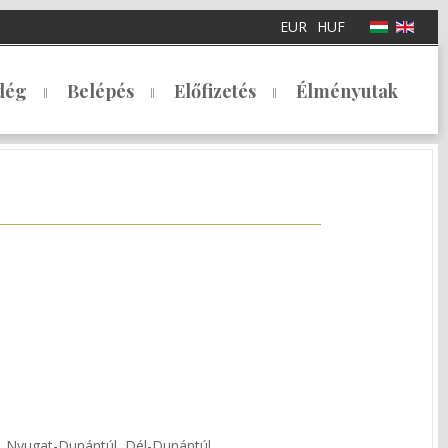
EUR
HUF
dég
Belépés
Előfizetés
Élményutak
l, Nyugat-Dunántúl, Dél-Dunántúl