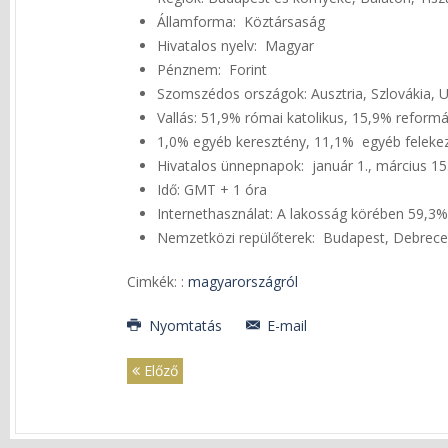
Államforma: Köztársaság
Hivatalos nyelv: Magyar
Pénznem: Forint
Szomszédos országok: Ausztria, Szlovákia, U
Vallás: 51,9% római katolikus, 15,9% reformá
1,0% egyéb keresztény, 11,1% egyéb felekeze
Hivatalos ünnepnapok: január 1., március 15
Idő: GMT + 1 óra
Internethasználat: A lakosság körében 59,3%
Nemzetközi repülőterek: Budapest, Debrece
Cimkék: :
magyarországról
Nyomtatás
E-mail
Előző