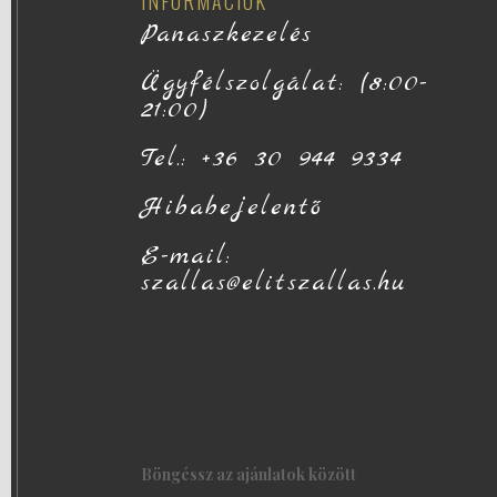
INFORMÁCIÓK
Panaszkezelés
Ügyfélszolgálat: (8:00-
21:00)
Tel.: +36 30 944 9334
Hibabejelentő
E-mail:
szallas@elitszallas.hu
Böngéssz az ajánlatok között