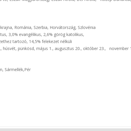
krajna, Románia, Szerbia, Horvátország, Szlovénia
tus, 3,0% evangélikus, 2,6% görög katolikus,
thez tartozó, 14,5% felekezet nélküli
., húsvét, pünkösd, május 1., augusztus 20., október 23., november 
n, Sármellék,Pér