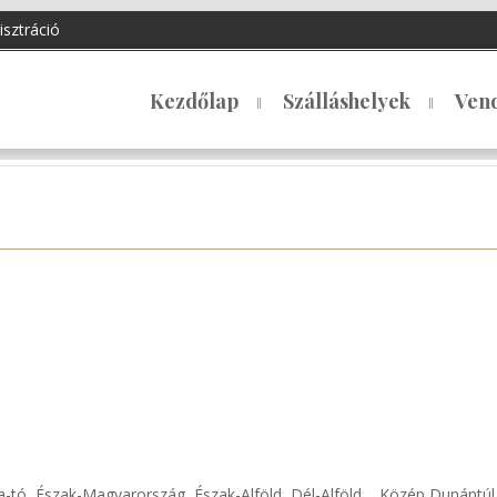
isztráció
Kezdőlap
Szálláshelyek
Ven
za-tó, Észak-Magyarország, Észak-Alföld, Dél-Alföld, Közép Dunántú