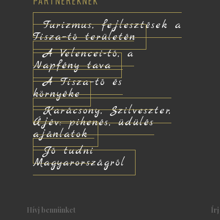
PARTNEREKNEK
Turizmus, fejlesztések a
Tisza–tó területén
A Velencei-tó, a
Napfény tava
A Tisza–tó és
környéke
Karácsony, Szilveszter,
Újév: pihenés, üdülés
ajánlatok
Jó tudni
Magyarországról
Hívj bennünket
Ír