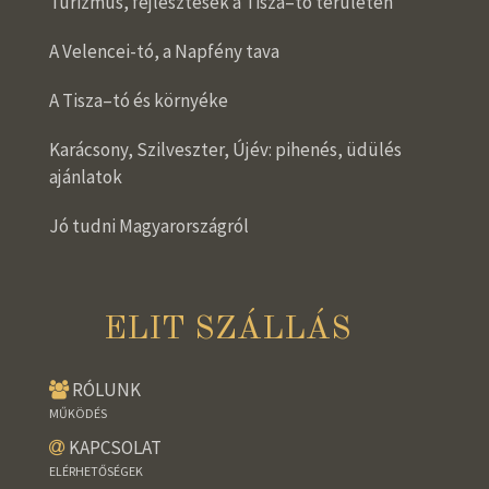
Turizmus, fejlesztések a Tisza–tó területén
A Velencei-tó, a Napfény tava
A Tisza–tó és környéke
Karácsony, Szilveszter, Újév: pihenés, üdülés
ajánlatok
Jó tudni Magyarországról
ELIT SZÁLLÁS
RÓLUNK
MŰKÖDÉS
KAPCSOLAT
ELÉRHETŐSÉGEK