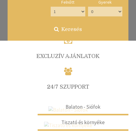
Felnőtt
Gyerek
Szoba 1
KÖNNYŰ FOGLALÁS
Keresés
EXCLUZÍV AJÁNLATOK
24/7 SZUPPORT
Balaton - Siófok
Tiszató és környéke