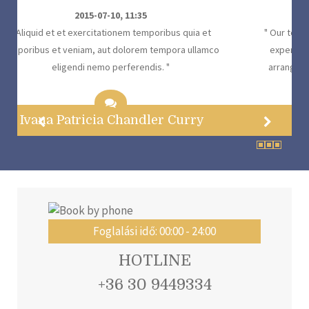
2017-06-12, 04:00
" Our tour guides were fantastic and made a big difference to our
experience. It was a joy to use a flawless travel company. They
arranged everything so we didn't have to worry about details. "
Kaito Kazuki
Foglalási idő: 00:00 - 24:00
HOTLINE
+36 30 9449334