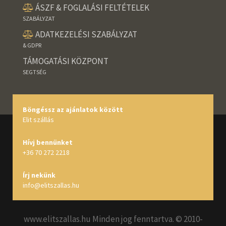
ÁSZF & FOGLALÁSI FELTÉTELEK
SZABÁLYZAT
ADATKEZELÉSI SZABÁLYZAT
& GDPR
TÁMOGATÁSI KÖZPONT
SEGTSÉG
Böngéssz az ajánlatok között
Elit szállás
Hívj bennünket
+36 70 272 2218
Írj nekünk
info@elitszallas.hu
www.elitszallas.hu Minden jog fenntartva. © 2010-