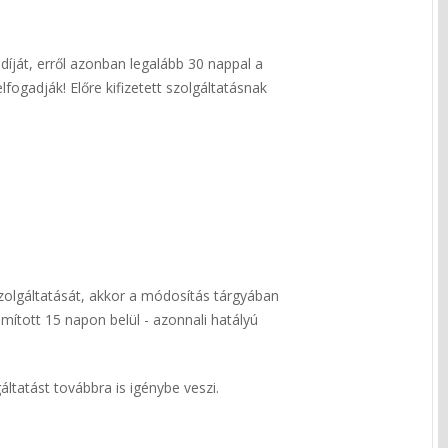
díját, erről azonban legalább 30 nappal a
lfogadják! Előre kifizetett szolgáltatásnak
zolgáltatását, akkor a módosítás tárgyában
ított 15 napon belül - azonnali hatályú
tatást továbbra is igénybe veszi.