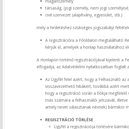
magánszemély
társaság, (jogi személy, nem jogi személyis
civil szervezet (alapítvány, egyesület, stb.)
mely a hirdetéshez szükséges jogszabályi feltétele
A regisztrációra a Főoldalon megtalálható Re
kérjük el, amelyek a honlap használatához e
A Honlapon történő regisztrációjával kijelenti a 
elfogadja, az Adatvédelmi nyilatkozatban foglalt 
Az Ügyfél felel azért, hogy a Felhasználó az
visszavezethető hibákért, továbbá azért mert 
hogy a regisztráció során a fiókja megfelelő 
más számára a felhasználói jelszavát, illetv
amely nevet választanak névnek) bármikor m
REGISZTRÁCIÓ TÖRLÉSE
Ügyfél a regisztrációja törlésére bármik