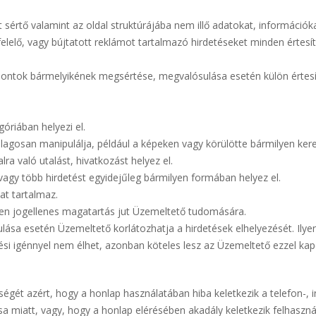
 sértő valamint az oldal struktúrájába nem illő adatokat, információka
lő, vagy bújtatott reklámot tartalmazó hirdetéseket minden értesítés
ontok bármelyikének megsértése, megvalósulása esetén külön értesíté
óriában helyezi el.
ólagosan manipulálja, például a képeken vagy körülötte bármilyen kerete
ra való utalást, hivatkozást helyez el.
agy több hirdetést egyidejűleg bármilyen formában helyez el.
at tartalmaz.
ően jogellenes magatartás jut Üzemeltető tudomására.
ása esetén Üzemeltető korlátozhatja a hirdetések elhelyezését. Ilye
ési igénnyel nem élhet, azonban köteles lesz az Üzemeltető ezzel kap
ségét azért, hogy a honlap használatában hiba keletkezik a telefon-, i
iatt, vagy, hogy a honlap elérésében akadály keletkezik felhasználó