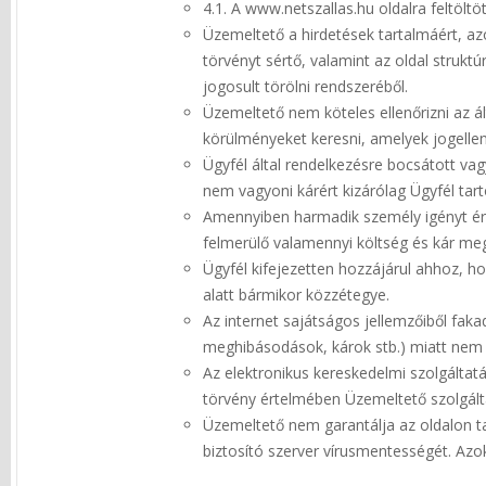
4.1. A www.netszallas.hu oldalra feltölt
Üzemeltető a hirdetések tartalmáért, azo
törvényt sértő, valamint az oldal strukt
jogosult törölni rendszeréből.
Üzemeltető nem köteles ellenőrizni az ál
körülményeket keresni, amelyek jogellen
Ügyfél által rendelkezésre bocsátott va
nem vagyoni kárért kizárólag Ügyfél tart
Amennyiben harmadik személy igényt érvé
felmerülő valamennyi költség és kár meg
Ügyfél kifejezetten hozzájárul ahhoz, h
alatt bármikor közzétegye.
Az internet sajátságos jellemzőiből f
meghibásodások, károk stb.) miatt nem vá
Az elektronikus kereskedelmi szolgáltat
törvény értelmében Üzemeltető szolgálta
Üzemeltető nem garantálja az oldalon ta
biztosító szerver vírusmentességét. Azok