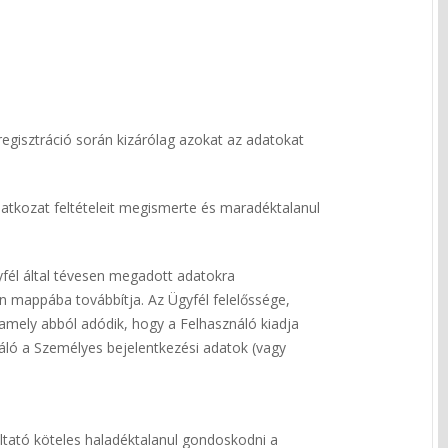
regisztráció során kizárólag azokat az adatokat
ilatkozat feltételeit megismerte és maradéktalanul
gyfél által tévesen megadott adatokra
len mappába továbbítja. Az Ügyfél felelőssége,
, amely abból adódik, hogy a Felhasználó kiadja
náló a Személyes bejelentkezési adatok (vagy
áltató köteles haladéktalanul gondoskodni a