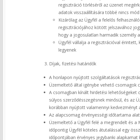
regisztráció törléséről az üzenet megérk
adatok visszaállítására többé nincs mód 
Kizárólag az Ügyfél a felelős felhasznál
regisztrációjához kötött jelszavához jog
hogy a jogosulatlan harmadik személy a j
Ügyfél vállalja a regisztrációval érintet
legyenek
Díjak, fizetési határidők
A honlapon nyújtott szolgáltatások regisztrá
Üzemeltető által igénybe vehető csomagok csa
A csomagban kínált hirdetési lehetőségeket 
súlyos szerződésszegésnek minősül, és az Üz
korábban nyújtott valamennyi kedvezményt az
Az alapcsomag érvényességi időtartama alatt 
Üzemeltető a Ügyfél felé a megrendelt és a Meg
időpontig Ügyfél köteles átutalással egy öss
időpontjában érvényes jegybanki alapkamat k