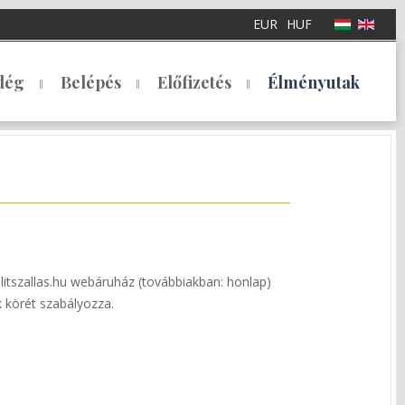
EUR
HUF
dég
Belépés
Előfizetés
Élményutak
litszallas.hu webáruház (továbbiakban: honlap)
k körét szabályozza.