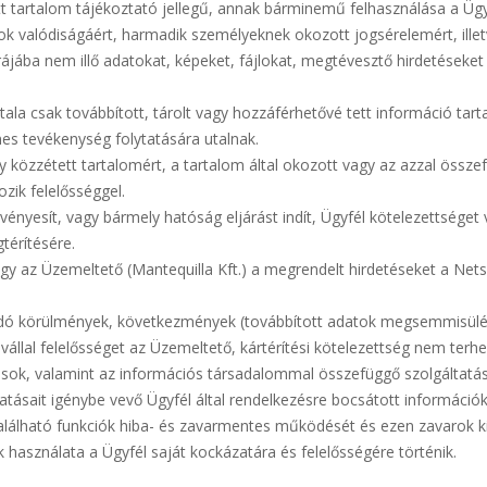
ött tartalom tájékoztató jellegű, annak bárminemű felhasználása a Ügy
k valódiságáért, harmadik személyeknek okozott jogsérelemért, illetve
úrájába nem illő adatokat, képeket, fájlokat, megtévesztő hirdetéseket
tala csak továbbított, tárolt vagy hozzáférhetővé tett információ ta
es tevékenység folytatására utalnak.
gy közzétett tartalomért, a tartalom által okozott vagy az azzal ös
ozik felelősséggel.
nyesít, vagy bármely hatóság eljárást indít, Ügyfél kötelezettséget 
térítésére.
ogy az Üzemeltető (Mantequilla Kft.) a megrendelt hirdetéseket a Net
akadó körülmények, következmények (továbbított adatok megsemmisü
llal felelősséget az Üzemeltető, kártérítési kötelezettség nem terhel
ások, valamint az információs társadalommal összefüggő szolgáltatáso
tásait igénybe vevő Ügyfél által rendelkezésre bocsátott információk
lálható funkciók hiba- és zavarmentes működését és ezen zavarok kij
 használata a Ügyfél saját kockázatára és felelősségére történik.