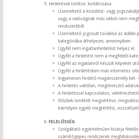
Hirdetések törlése, korlátozása
Üzemeltető a közízlést- vagy jogszabályt
vagy a valóságnak más okból nem megfele
rendszeréből.
Üzemeltető jogosult továbbá az alábbi p
kategóriába áthelyezni, amennyiben:
Ügyfél nem ingatlanhirdetést helyez el.
Ügyfél a hirdetést nem a megfelelő kateg
Ügyfél az ingatlanról készült képeket ut
Ügyfél a hirdetésben más internetes oldal
Ingyenesen hirdető magánszemély két- v
A hirdetés valótlan, megtévesztő adatok
A hirdetéssel kapcsolatos, vélelmezhet
Előzőek ismételt megsértése, megvalósul
bármilyen egyéb megtérítési, visszafizet
FELELŐSSÉG
Szolgáltató egyértelműen kizárja felelős
számítógépes rendszerek meghibásodása m