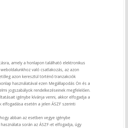
tásra, amely a honlapon található elektronikus
 A weboldalunkhoz való csatlakozás, az azon
tőleg azon keresztül történő tranzakciók
n honlap használatával ezen Megállapodás Ön és a
atvédelmi jogszabályok rendelkezéseinek megfelelően.
ltatásait igénybe kívánja venni, akkor elfogadja a
ek elfogadása esetén a jelen ÁSZF szerinti
k, hogy abban az esetben vegye igénybe
 használata során az ÁSZF-et elfogadja, úgy