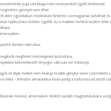
zemeltetőnek joga van kikapcsolni rendszeréből Ügyfél hirdetéseit.
megterítési igénnyel nem élhet.
ről-időre egyoldalúan módosítani hirdetési csomagjainak tartalmát és 
sban tájékoztatni köteles Ügyfélt. Az e-mailben történő közlést felek e
ítható
 amennyiben:
gyasztói árindex változása,
 meglévők megfelelő minőségének biztosítása,
ényekben bekövetkezett lényeges változás ezt indokolja.
gok és díjak mellett nem kívánja tovább igénybe venni Üzemeltető s
on belül – értesítés elmaradása estén pedig a tudomásszerzéstől szám
ásának minősül, amennyiben Hirdető ráutaló magatartásával a szolgál