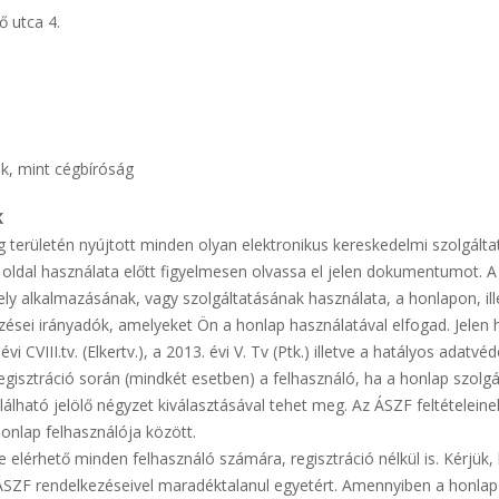
ő utca 4.
k, mint cégbíróság
K
 területén nyújtott minden olyan elektronikus kereskedelmi szolgálta
 az oldal használata előtt figyelmesen olvassa el jelen dokumentumot.
y alkalmazásának, vagy szolgáltatásának használata, a honlapon, ille
ezései irányadók, amelyeket Ön a honlap használatával elfogad. Jele
 évi CVIII.tv. (Elkertv.), a 2013. évi V. Tv (Ptk.) illetve a hatályos ad
regisztráció során (mindkét esetben) a felhasználó, ha a honlap szolgá
alálható jelölő négyzet kiválasztásával tehet meg. Az ÁSZF feltételein
honlap felhasználója között.
ze elérhető minden felhasználó számára, regisztráció nélkül is. Kérjü
 ÁSZF rendelkezéseivel maradéktalanul egyetért. Amennyiben a honlap