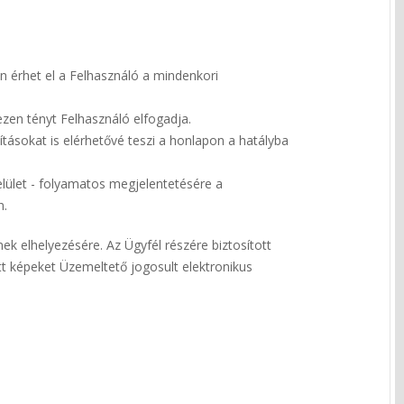
n érhet el a Felhasználó a mindenkori
zen tényt Felhasználó elfogadja.
tásokat is elérhetővé teszi a honlapon a hatályba
 felület - folyamatos megjelentetésére a
n.
nek elhelyezésére. Az Ügyfél részére biztosított
zett képeket Üzemeltető jogosult elektronikus