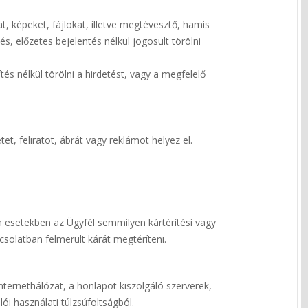
t, képeket, fájlokat, illetve megtévesztő, hamis
, előzetes bejelentés nélkül jogosult törölni
s nélkül törölni a hirdetést, vagy a megfelelő
t, feliratot, ábrát vagy reklámot helyez el.
n esetekben az Ügyfél semmilyen kártérítési vagy
csolatban felmerült kárát megtéríteni.
nternethálózat, a honlapot kiszolgáló szerverek,
i használati túlzsúfoltságból.