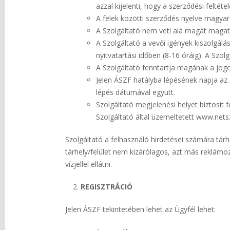
azzal kijelenti, hogy a szerződési felté
A felek közötti szerződés nyelve magyar
A Szolgáltató nem veti alá magát magat
A Szolgáltató a vevői igények kiszolgál
nyitvatartási időben (8-16 óráig). A Szo
A Szolgáltató fenntartja magának a jogo
Jelen ÁSZF hatályba lépésének napja az 
lépés dátumával együtt.
Szolgáltató megjelenési helyet biztosít f
Szolgáltató által üzemeltetett www.netsz
Szolgáltató a felhasználó hirdetései számára tárhe
tárhely/felület nem kizárólagos, azt más reklámozó
vízjellel ellátni.
REGISZTRÁCIÓ
Jelen ÁSZF tekintetében lehet az Ügyfél lehet: