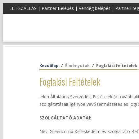
ELITSZÁLLÁS |
Partner Belépés
|
Vendég belépés
|
Partneri reg
Kezdőlap
Élményutak
Foglalási feltételek
Foglalási Feltételek
Jelen Általános Szerződési Feltételek (a további
szolgáltatásait igénybe vevő természetes és jogi
SZOLGÁLTATÓ ADATAI:
Név: Greencomp Kereskedelmiés Szolgáltató Bet