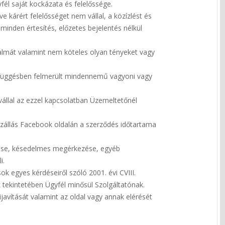
fél saját kockázata és felelőssége.
 kárért felelősséget nem vállal, a közízlést és
 minden értesítés, előzetes bejelentés nélkül
rtalmát valamint nem köteles olyan tényeket vagy
szefüggésben felmerült mindennemű vagyoni vagy
vállal az ezzel kapcsolatban Üzemeltetőnél
szállás Facebook oldalán a szerződés időtartama
lése, késedelmes megérkezése, egyéb
i.
k egyes kérdéseiről szóló 2001. évi CVIII.
 tekintetében Ügyfél minősül Szolgáltatónak.
avítását valamint az oldal vagy annak elérését