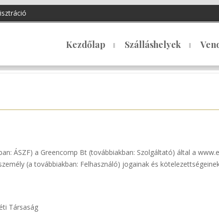
isztráció
Kezdőlap
Szálláshelyek
Ven
akban: ÁSZF) a Greencomp Bt (továbbiakban: Szolgáltató) által a www.e
 személy (a továbbiakban: Felhasználó) jogainak és kötelezettségeine
éti Társaság