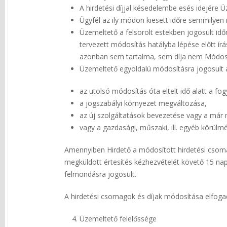
A hirdetési díjjal késedelembe esés idejére Ü
Ügyfél az ily módon kiesett időre semmilyen 
Üzemeltető a felsorolt estekben jogosult idő
tervezett módosítás hatályba lépése előtt írá
azonban sem tartalma, sem díja nem Módos
Üzemeltető egyoldalú módosításra jogosult
az utolsó módosítás óta eltelt idő alatt a fo
a jogszabályi környezet megváltozása,
az új szolgáltatások bevezetése vagy a már
vagy a gazdasági, műszaki, ill. egyéb körülm
Amennyiben Hirdető a módosított hirdetési csoma
megküldött értesítés kézhezvételét követő 15 nap
felmondásra jogosult.
A hirdetési csomagok és díjak módosítása elfogad
Üzemeltető felelőssége