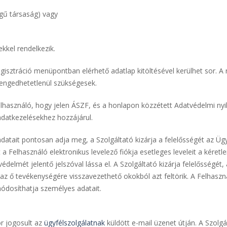
égű társaság) vagy
kkel rendelkezik.
gisztráció menüpontban elérhető adatlap kitöltésével kerülhet sor. A 
lengedhetetlenül szükségesek.
Felhasználó, hogy jelen ÁSZF, és a honlapon közzétett Adatvédelmi ny
adatkezelésekhez hozzájárul.
 adatait pontosan adja meg, a Szolgáltató kizárja a felelősségét az Ü
a Felhasználó elektronikus levelező fiókja esetleges leveleit a kéret
védelmét jelentő jelszóval lássa el. A Szolgáltató kizárja felelősségét
e az ő tevékenységére visszavezethető okokból azt feltörik. A Felhasz
ódosíthatja személyes adatait.
or jogosult az
ügyfélszolgálatnak
küldött e-mail üzenet útján. A Szolg