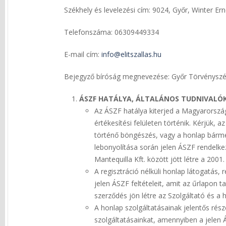
Székhely és levelezési cím: 9024, Győr, Winter Ern
Telefonszáma: 06309449334
E-mail cím:
info@elitszallas.hu
Bejegyző bíróság megnevezése: Győr Törvényszé
ÁSZF HATÁLYA, ÁLTALÁNOS TUDNIVALÓ
Az ÁSZF hatálya kiterjed a Magyarország
értékesítési felületen történik. Kérjük,
történő böngészés, vagy a honlap bármel
lebonyolítása során jelen ÁSZF rendelk
Mantequilla Kft. között jött létre a 2001.
A regisztráció nélküli honlap látogatás, 
jelen ÁSZF feltételeit, amit az űrlapon t
szerződés jön létre az Szolgáltató és a 
A honlap szolgáltatásainak jelentős rés
szolgáltatásainkat, amennyiben a jelen