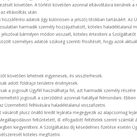
ezését követően. A törlést követően azonnal eltávolításra kerülnek a 
az eltávolítás után.
ói hozzáférési adatok (így különösen a jelszó) titokban tartásáért. Az 
osulatlan harmadik személy hozzájuthatott, köteles haladéktalanul meg
elszóval bármilyen módon visszaél, köteles értesíteni a Szolgáltatót
t, közölt személyes adatok szükség szerinti frissítését, hogy azok aktu
ciót követően lehetnek ingyenesek, és visszterhesek.
k adott földrajzi területre érvényesek.
csak a jogosult Ügyfél használhatja fel, azt harmadik személy részér
emeltető jogosult a szerződést azonnali hatállyal felmondani. Ebben 
 Üzemeltető felhívására haladéktalanul visszafizetni.
vásárolt plusz önálló kredit lejárata megegyezik az alapcsomag lejár
állapodáson feltűntetett, ill. elfogadott feltételek szerint számlát áll
zegben kiegyenlíteni. A Szolgáltatási díj késedelmes fizetése esetén
étszeresét köteles megfizetni.