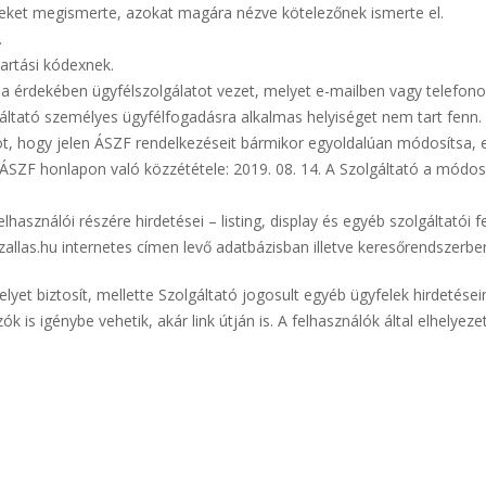
teleket megismerte, azokat magára nézve kötelezőnek ismerte el.
.
artási kódexnek.
ása érdekében ügyfélszolgálatot vezet, melyet e-mailben vagy telefono
lgáltató személyes ügyfélfogadásra alkalmas helyiséget nem tart fenn.
t, hogy jelen ÁSZF rendelkezéseit bármikor egyoldalúan módosítsa, e
ÁSZF honlapon való közzététele: 2019. 08. 14. A Szolgáltató a módosí
elhasználói részére hirdetései – listing, display és egyéb szolgáltatói
allas.hu internetes címen levő adatbázisban illetve keresőrendszerbe
lyet biztosít, mellette Szolgáltató jogosult egyéb ügyfelek hirdetései
k is igénybe vehetik, akár link útján is. A felhasználók által elhelye