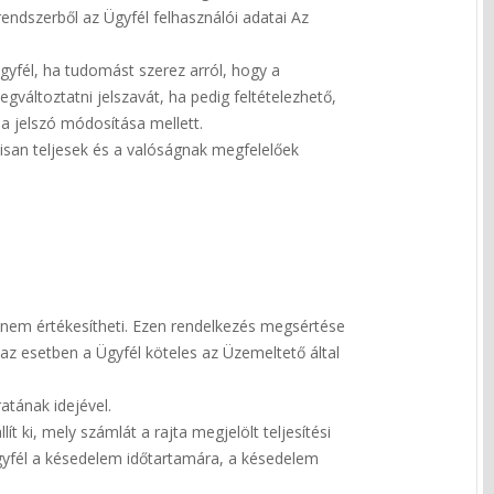
rendszerből az Ügyfél felhasználói adatai Az
Ügyfél, ha tudomást szerez arról, hogy a
változtatni jelszavát, ha pedig feltételezhető,
 a jelszó módosítása mellett.
álisan teljesek és a valóságnak megfelelőek
e nem értékesítheti. Ezen rendelkezés megsértése
az esetben a Ügyfél köteles az Üzemeltető által
atának idejével.
ít ki, mely számlát a rajta megjelölt teljesítési
 Ügyfél a késedelem időtartamára, a késedelem