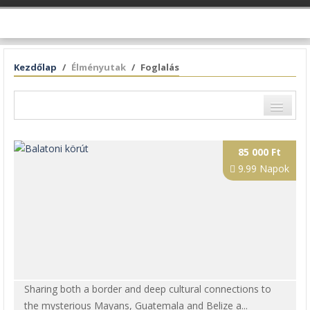
Kezdőlap
Élményutak
Foglalás
Távolság a városközponttól
85 000 Ft
Név
9.99 Napok
Értékelés pontszám
Sharing both a border and deep cultural connections to
the mysterious Mayans, Guatemala and Belize a...