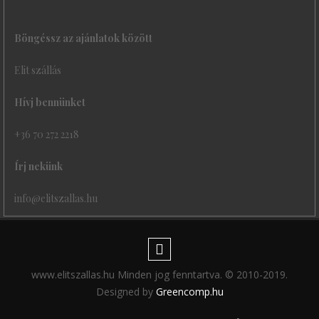
Böngéssz az ajánlatok között
Elit szállás
Hívj bennünket
+36 70 272 2218
Írj nekünk
info@elitszallas.hu
www.elitszallas.hu Minden jog fenntartva. © 2010-2019.
Designed by
Greencomp.hu