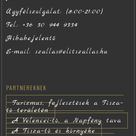
Ügyfélszolgálat: (8:00-21:00)
Tel.: +36 30 944 9334
Hibabejelentő
E-mail: szallas@elitszallas.hu
PARTNEREKNEK
Turizmus, fejlesztések a Tisza–
tó területén
A Velencei-tó, a Napfény tava
A Tisza–tó és környéke