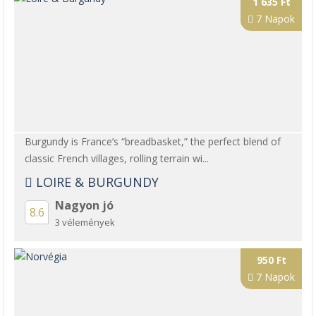
1 635 Ft
7 Napok
Burgundy is France’s “breadbasket,” the perfect blend of
classic French villages, rolling terrain wi...
LOIRE & BURGUNDY
Nagyon jó
8.6
3 vélemények
950 Ft
7 Napok