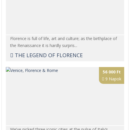
Florence is full of life, art and culture; as the birthplace of
the Renaissance it is hardly surpris...
THE LEGEND OF FLORENCE
56 000 Ft
9 Napok
We’ve picked three iconic cities at the pulse of Italy’s