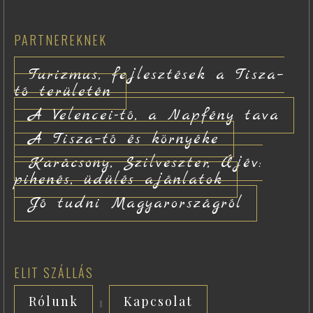
PARTNEREKNEK
Turizmus, fejlesztések a Tisza–
tó területén
A Velencei-tó, a Napfény tava
A Tisza–tó és környéke
Karácsony, Szilveszter, Újév:
pihenés, üdülés ajánlatok
Jó tudni Magyarországról
ELIT SZÁLLÁS
Rólunk
Kapcsolat