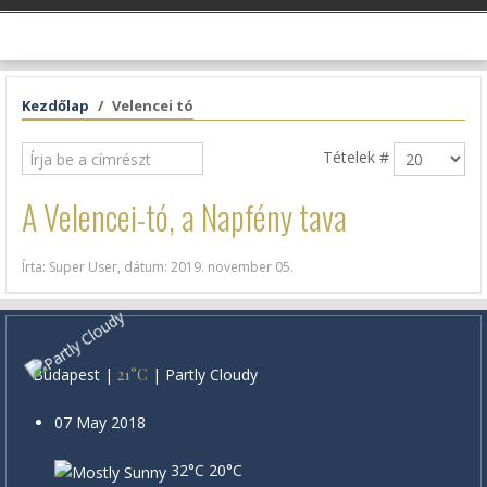
Kezdőlap
Velencei tó
Tételek #
A Velencei-tó, a Napfény tava
Írta: Super User, dátum:
2019. november 05
.
Budapest
|
21°C
|
Partly Cloudy
07 May 2018
32°C
20°C