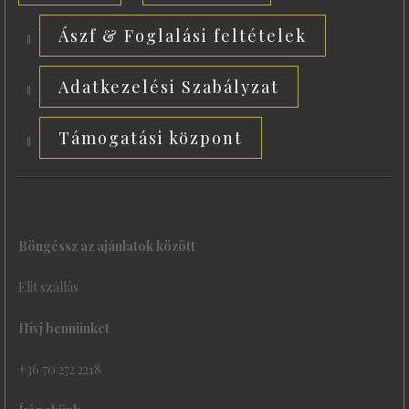
Ászf & Foglalási feltételek
Adatkezelési Szabályzat
Támogatási központ
Böngéssz az ajánlatok között
Elit szállás
Hívj bennünket
+36 70 272 2218