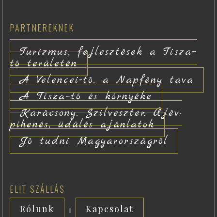
PARTNEREKNEK
Turizmus, fejlesztések a Tisza–
tó területén
A Velencei-tó, a Napfény tava
A Tisza–tó és környéke
Karácsony, Szilveszter, Újév:
pihenés, üdülés ajánlatok
Jó tudni Magyarországról
ELIT SZÁLLÁS
Rólunk
Kapcsolat