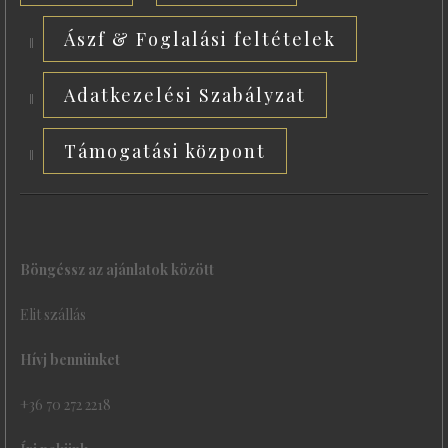
Ászf & Foglalási feltételek
Adatkezelési Szabályzat
Támogatási központ
Böngéssz az ajánlatok között
Elit szállás
Hívj bennünket
+36 70 272 2218