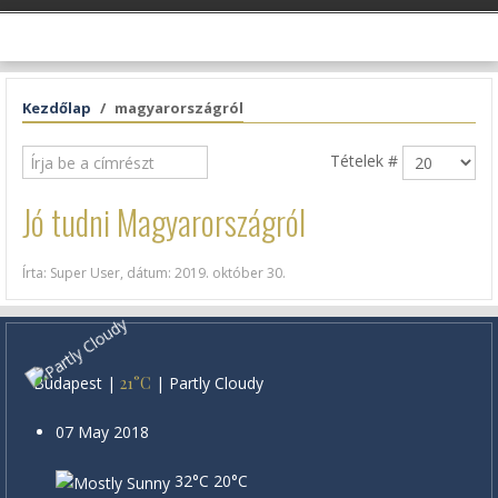
Kezdőlap
magyarországról
Tételek #
Jó tudni Magyarországról
Írta: Super User, dátum:
2019. október 30
.
Budapest
|
21°C
|
Partly Cloudy
07 May 2018
32°C
20°C